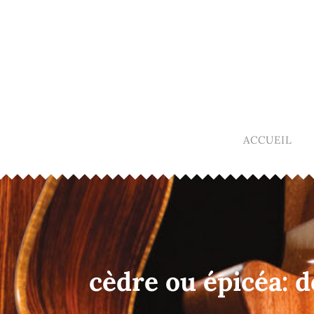
ACCUEIL
cèdre ou épicéa: 