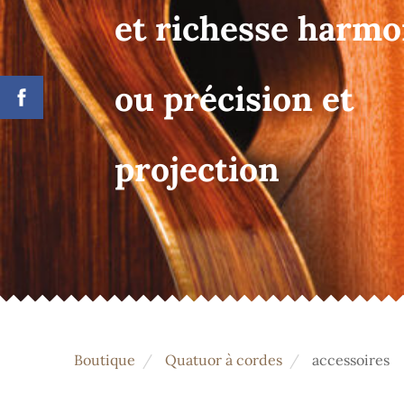
et richesse harm
ou précision et
projection
Boutique
Quatuor à cordes
accessoires