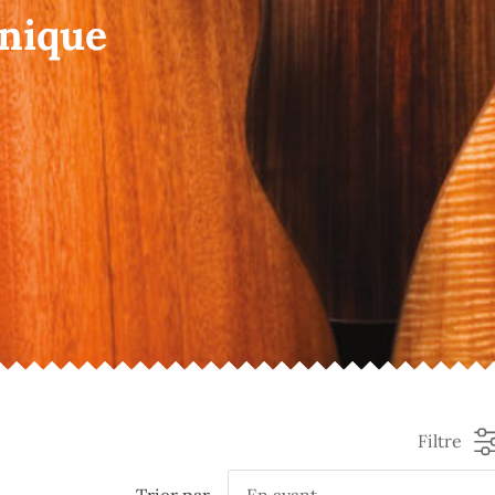
onique
Filtre
Trier par