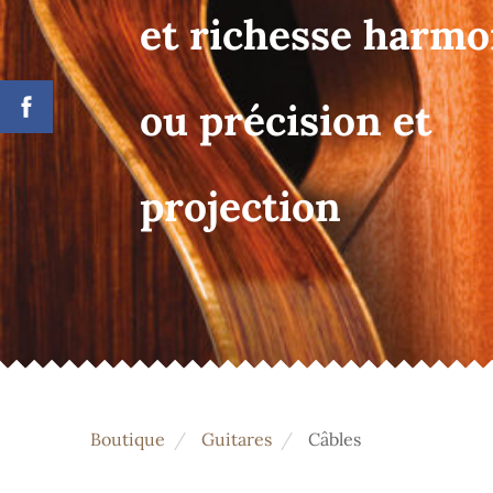
et richesse harm
ou précision et
projection
Boutique
Guitares
Câbles