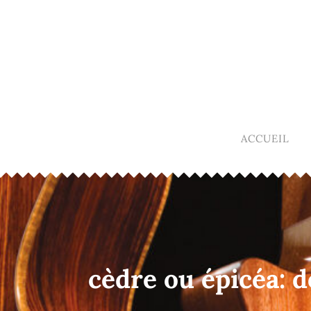
ACCUEIL
cèdre ou épicéa: 