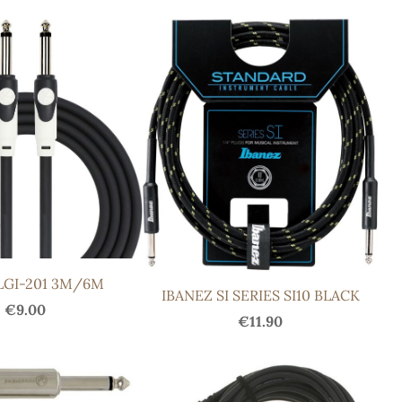
 LGI-201 3M/6M
IBANEZ SI SERIES SI10 BLACK
€9.00
€11.90