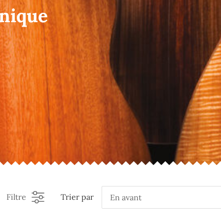
onique
Filtre
Trier par