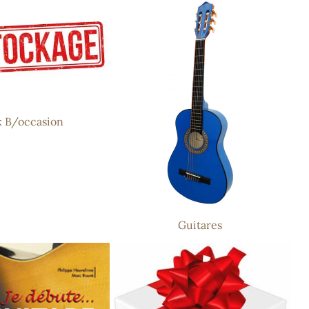
k B/occasion
Guitares