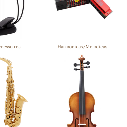
cessoires
Harmonicas/Melodicas