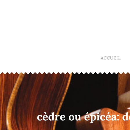
ACCUEIL
cèdre ou épicéa: 