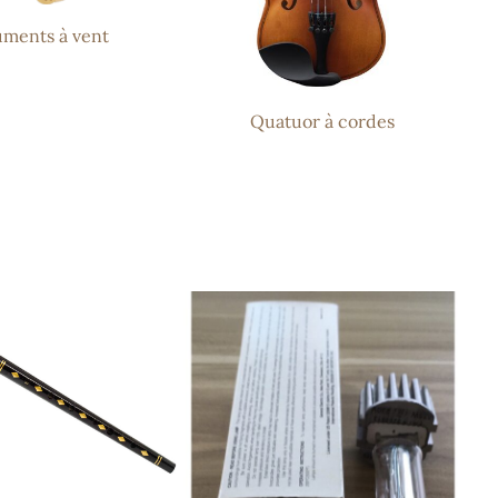
uments à vent
Quatuor à cordes