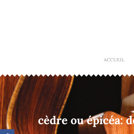
ACCUEIL
cèdre ou épicéa: 