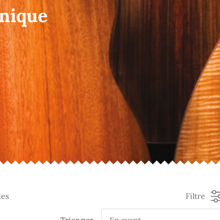
onique
tes
Filtre
Trier par