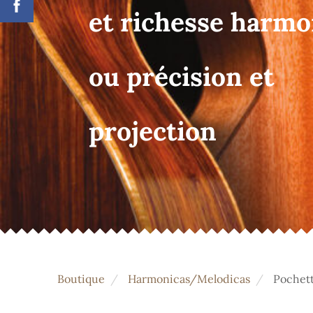
et richesse harm
ou précision et
projection
Boutique
Harmonicas/Melodicas
Pochet