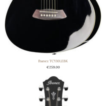
Ibanez TCY10LEBK
€259.00