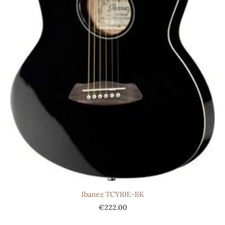
Ibanez TCY10E-BK
€222.00