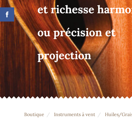
et richesse harm
ou précision et
projection
Boutique
Instruments à vent
Huiles/Grai