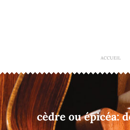
ACCUEIL
cèdre ou épicéa: 