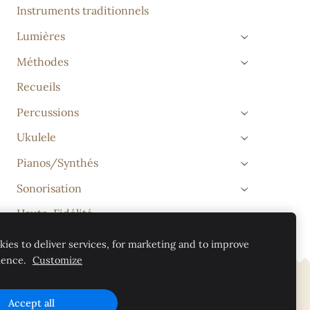
Instruments traditionnels
Lumières
›
Méthodes
›
Recueils
Percussions
›
Ukulele
›
Pianos/Synthés
›
Sonorisation
›
Haute-Fidélité
ies to deliver services, for marketing and to improve
ience.
Customize
Accept all