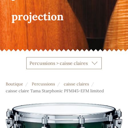
projection
Percussions > caisse claires
Boutique
Percussions
caisse claires
caisse claire Tama Starphonic PFM145-EFM limited